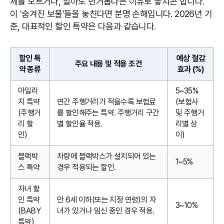
체를 모르거나, 알아도 번거롭다는 이유로 놓치곤 합니다.
이 '숨겨진 보물'들을 놓친다면 분명 손해입니다. 2026년 기
준, 대표적인 할인 특약은 다음과 같습니다.
할인 특
예상 절감
주요 내용 및 적용 조건
약 종류
효과 (%)
마일리
5~35%
지 특약
연간 주행거리가 적을수록 보험료
(보험사
(주행거
를 할인해주는 특약. 주행거리 구간
및 주행거
리 할
별 할인율 적용.
리별 상
인)
이)
블랙박
차량에 블랙박스가 설치되어 있는
1~5%
스 특약
경우 적용되는 할인.
자녀 할
인 특약
만 6세 이하(또는 지정 연령)의 자
3~10%
(BABY
녀가 있거나 임신 중인 경우 적용.
특약)