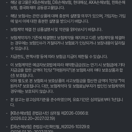
득템하는 비법
해당 광고물은 KB손해보험, DB손해보험, 현대해상, AXA손해보험, 한화손해
보험, 흥국화재의 공동광고물입니다.
자동차보험료 아끼는 꿀팁, 비교견적사이트 숨겨진 활용법 공개!
해당 보험사는 관련 상품에 대해 충분히 설명할 의무가 있으며, 가입자는 가입
에 앞서 이에 대한 충분한 설명을 받으시기 바랍니다.
자동차보험료 아끼는 꿀팁! 비교견적 숨은 보석 찾기💎
보험계약 체결 전 상품설명서 및 약관을 읽어보시기 바랍니다.
보험계약자가 기존에 체결했던 보험계약을 해지하고 다른 보험계약을 체결하
자동차보험료 비교견적? 발품 팔지 말고, 클릭 몇 번으로 끝내는 꿀
는 경우에는 보험인수가 거절되거나 보험료가 인상되거나 보장내용이 달라질
팁!
수 있습니다.
지급한도, 면책사항 등에 따라 보험금 지급이 제한될 수 있습니다.
나만 몰랐던 자동차보험료, 비교견적사이트 활용해 진짜 '내' 보험료
찾기!
이 보험계약은 예금자보호법에 따라 해약환급금(또는 만기 시 보험금)에 기타
지급금을 합한 금액이 1인당 "1억원까지"(본 보험회사의 여타 보호상품과 합
산) 보호됩니다.
자동차보험료 아끼는 꿀팁🍯: 비교견적 사이트, 숨겨진 보물찾기💎
이와 별도로 본 보험회사 보호상품의 사고보험금을 합산한 금액이 1인당 "1억
원까지" 보호됩니다. 다만, 보험계약자 및 보험료납부자가 법인인 보험계약의
자동차보험료 아끼는 꿀팁! 비교견적 사이트 활용법, 10년 차 베테
경우에는 보호되지 않습니다.
랑의 숨겨둔 노하우 공개
본 광고는 광고심의기준을 준수하였으며, 유효기간은 심의일로부터 1년입니
다.
자동차보험료 비교견적, 10년 노하우로 숨은 꿀팁 대방출! 나만 몰
랐던 진짜 보험료 확인법
[KB손해보험] 준법감시인 심의필 제2026-0366호
(2026.02.20~2027.02.19)
자동차보험료 아끼는 꿀팁! 비교견적사이트, 나만 몰랐네?
[DB손해보험] 준법감시인확인필_제2026-10329호