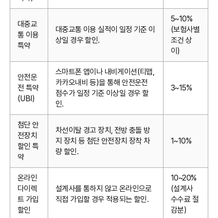
5~10%
대중교
대중교통 이용 실적이 일정 기준 이
(보험사별
통 이용
상일 경우 할인.
조건 상
특약
이)
스마트폰 앱이나 내비게이션(티맵,
안전운
카카오내비 등)을 통해 안전운전
전 특약
3~15%
점수가 일정 기준 이상일 경우 할
(UBI)
인.
첨단 안
차선이탈 경고 장치, 전방 충돌 방
전장치
지 장치 등 첨단 안전장치 장착 차
1~10%
할인 특
량 할인.
약
온라인
10~20%
다이렉
설계사를 통하지 않고 온라인으로
(설계사
트 가입
직접 가입할 경우 적용되는 할인.
수수료 절
할인
감분)