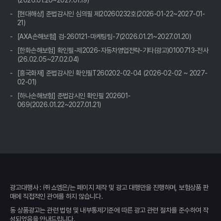
(2026.01.20~2027.01.19)
혹시 '자동차보험료 아끼는 꿀팁, 비교견적 사이트 활용법' 어떠세
[현대해상] 준법감시인 심의필 제20260232호(2026-01-22~2027-01-
요?
21)
[AXA손해보험] 검-260121-마케팅팀-7(2026.01.21~2027.01.20)
자동차보험료 아끼는 꿀팁: 비교견적사이트 200% 활용법
[한화손해보험] 확인필-제2026-자동차영업전략-기타(광고)0100713-전사
(26.02.05~27.02.04)
자동차보험료 아끼는 꿀팁: 비교견적 사이트 활용, 숨은 혜택 찾고
[흥국화재] 준법감시인 확인필T260202-02-04 (2026-02-02 ~ 2027-
'0'원 보험 만드는 비법 공개!
02-01)
운전자 필수 앱?! 자동차보험료 비교견적, 안 쓰면 손해인 이유
[하나손해보험] 준법감시인 확인필 202601-
069(2026.01.22~2027.01.21)
복잡한 자동차 보험, 이제 그만! 쉽고 빠른 비교견적 사이트 활용법
자동차보험료 아끼는 꿀팁, 숨겨진 1%까지 싹싹 긁어모으는 법
"어휴, 또 올랐네!" 자동차 보험료 인상, 속 시원하게 해결하는 비교
견적 솔루션
광고대행사 : ㈜쇼엠은/는 페이지 제작 및 광고 대행만을 진행하며, 보험상품 판
발품 팔 필요 없이! 내 차 보험료, 클릭 몇 번으로 최저가 찾는 비법
매에 직접적인 관여를 하지 않습니다.
동 상품광고는 관련 법령 및 내부통제기준에 따른 광고 관련 절차를 준수하여 작
내 차 보험료 아끼는 꿀팁! 자동차보험료 비교견적 사이트 활용법
성되었음을 안내드립니다.