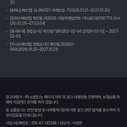
요?
21)
[AXA손해보험] 검-260121-마케팅팀-7(2026.01.21~2027.01.20)
자동차보험료 아끼는 꿀팁: 비교견적사이트 200% 활용법
[한화손해보험] 확인필-제2026-자동차영업전략-기타(광고)0100713-전사
(26.02.05~27.02.04)
자동차보험료 아끼는 꿀팁: 비교견적 사이트 활용, 숨은 혜택 찾고
[흥국화재] 준법감시인 확인필T260202-02-04 (2026-02-02 ~ 2027-
'0'원 보험 만드는 비법 공개!
02-01)
운전자 필수 앱?! 자동차보험료 비교견적, 안 쓰면 손해인 이유
[하나손해보험] 준법감시인 확인필 202601-
069(2026.01.22~2027.01.21)
복잡한 자동차 보험, 이제 그만! 쉽고 빠른 비교견적 사이트 활용법
자동차보험료 아끼는 꿀팁, 숨겨진 1%까지 싹싹 긁어모으는 법
"어휴, 또 올랐네!" 자동차 보험료 인상, 속 시원하게 해결하는 비교
견적 솔루션
광고대행사 : ㈜쇼엠은/는 페이지 제작 및 광고 대행만을 진행하며, 보험상품 판
발품 팔 필요 없이! 내 차 보험료, 클릭 몇 번으로 최저가 찾는 비법
매에 직접적인 관여를 하지 않습니다.
동 상품광고는 관련 법령 및 내부통제기준에 따른 광고 관련 절차를 준수하여 작
내 차 보험료 아끼는 꿀팁! 자동차보험료 비교견적 사이트 활용법
성되었음을 안내드립니다.
(2026년 최신)
사업자등록번호 : 318-87-00348 | 담당자 : 이광헌