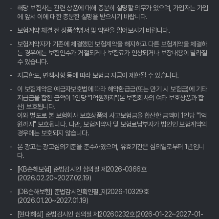
자동차보험료 아끼는 꿀팁, 비교견적사이트 숨겨진 활용법 공개!
해당 보험사는 관련 상품에 대해 충분히 설명할 의무가 있으며, 가입자는 가입
에 앞서 이에 대한 충분한 설명을 받으시기 바랍니다.
자동차보험료 아끼는 꿀팁! 비교견적 숨은 보석 찾기💎
보험계약 체결 전 상품설명서 및 약관을 읽어보시기 바랍니다.
보험계약자가 기존에 체결했던 보험계약을 해지하고 다른 보험계약을 체결하
자동차보험료 비교견적? 발품 팔지 말고, 클릭 몇 번으로 끝내는 꿀
는 경우에는 보험인수가 거절되거나 보험료가 인상되거나 보장내용이 달라질
팁!
수 있습니다.
지급한도, 면책사항 등에 따라 보험금 지급이 제한될 수 있습니다.
나만 몰랐던 자동차보험료, 비교견적사이트 활용해 진짜 '내' 보험료
찾기!
이 보험계약은 예금자보호법에 따라 해약환급금(또는 만기 시 보험금)에 기타
지급금을 합한 금액이 1인당 "1억원까지"(본 보험회사의 여타 보호상품과 합
산) 보호됩니다.
자동차보험료 아끼는 꿀팁🍯: 비교견적 사이트, 숨겨진 보물찾기💎
이와 별도로 본 보험회사 보호상품의 사고보험금을 합산한 금액이 1인당 "1억
원까지" 보호됩니다. 다만, 보험계약자 및 보험료납부자가 법인인 보험계약의
자동차보험료 아끼는 꿀팁! 비교견적 사이트 활용법, 10년 차 베테
경우에는 보호되지 않습니다.
랑의 숨겨둔 노하우 공개
본 광고는 광고심의기준을 준수하였으며, 유효기간은 심의일로부터 1년입니
다.
자동차보험료 비교견적, 10년 노하우로 숨은 꿀팁 대방출! 나만 몰
랐던 진짜 보험료 확인법
[KB손해보험] 준법감시인 심의필 제2026-0366호
(2026.02.20~2027.02.19)
자동차보험료 아끼는 꿀팁! 비교견적사이트, 나만 몰랐네?
[DB손해보험] 준법감시인확인필_제2026-10329호
(2026.01.20~2027.01.19)
혹시 '자동차보험료 아끼는 꿀팁, 비교견적 사이트 활용법' 어떠세
[현대해상] 준법감시인 심의필 제20260232호(2026-01-22~2027-01-