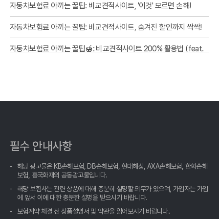
자동차보험료 아끼는 꿀팁: 비교견적사이트, '이것' 모르면 손해!
자동차보험료 아끼는 꿀팁: 비교견적사이트, 숨겨진 할인까지 싹싹!
자동차보험료 아끼는 꿀팁🍯: 비교견적사이트 200% 활용법 (feat.
10년차 운전자의 솔직 후기)
내 차 보험료 아끼는 법: 자동차보험료비교견적사이트 숨겨진 꿀팁
대방출!
내 차 보험료, 비교 견적 '신의 한 수'로 잡고 숨은 혜택까지 챙기세요!
자동차보험료 아끼는 현명한 방법, 비교견적사이트 활용법 A to Z
필수 안내사항
내 차 보험료, 1초 만에 나만의 맞춤 견적 확인! 똑똑하게 비교하고
득템하는 비법
해당 광고물은 KB손해보험, DB손해보험, 현대해상, AXA손해보험, 한화손해
보험, 흥국화재의 공동광고물입니다.
자동차보험료 아끼는 꿀팁, 비교견적사이트 숨겨진 활용법 공개!
해당 보험사는 관련 상품에 대해 충분히 설명할 의무가 있으며, 가입자는 가입
에 앞서 이에 대한 충분한 설명을 받으시기 바랍니다.
자동차보험료 아끼는 꿀팁! 비교견적 숨은 보석 찾기💎
보험계약 체결 전 상품설명서 및 약관을 읽어보시기 바랍니다.