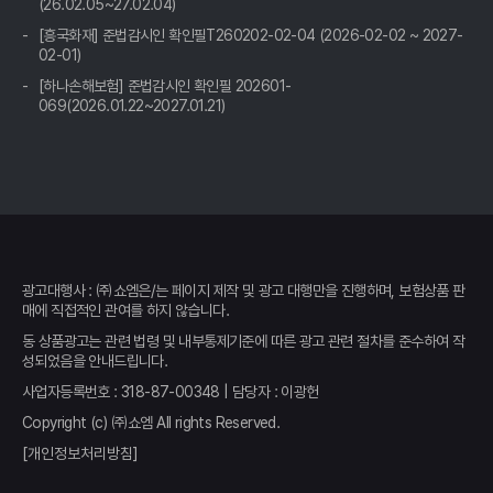
(26.02.05~27.02.04)
자동차보험료 아끼는 꿀팁: 비교견적 사이트 활용, 숨은 혜택 찾고
[흥국화재] 준법감시인 확인필T260202-02-04 (2026-02-02 ~ 2027-
'0'원 보험 만드는 비법 공개!
02-01)
운전자 필수 앱?! 자동차보험료 비교견적, 안 쓰면 손해인 이유
[하나손해보험] 준법감시인 확인필 202601-
069(2026.01.22~2027.01.21)
복잡한 자동차 보험, 이제 그만! 쉽고 빠른 비교견적 사이트 활용법
자동차보험료 아끼는 꿀팁, 숨겨진 1%까지 싹싹 긁어모으는 법
"어휴, 또 올랐네!" 자동차 보험료 인상, 속 시원하게 해결하는 비교
견적 솔루션
광고대행사 : ㈜쇼엠은/는 페이지 제작 및 광고 대행만을 진행하며, 보험상품 판
발품 팔 필요 없이! 내 차 보험료, 클릭 몇 번으로 최저가 찾는 비법
매에 직접적인 관여를 하지 않습니다.
동 상품광고는 관련 법령 및 내부통제기준에 따른 광고 관련 절차를 준수하여 작
내 차 보험료 아끼는 꿀팁! 자동차보험료 비교견적 사이트 활용법
성되었음을 안내드립니다.
(2026년 최신)
사업자등록번호 : 318-87-00348 | 담당자 : 이광헌
혼자 남겨진 당신에게… 자동차보험료 비교견적, 마지막 선물 같은
Copyright (c) ㈜쇼엠 All rights Reserved.
기회 (눈물 한 방울)
[개인정보처리방침]
자동차보험료 아끼는 꿀팁! 비교견적사이트 활용법 완전 정복