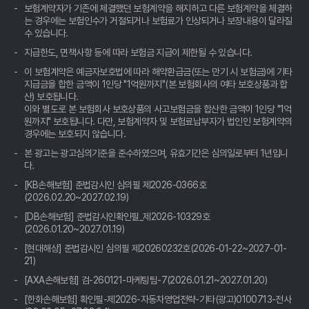
보험계약자가 기존에 체결했던 보험계약을 해지하고 다른 보험계약을 체결하
자동차보험료 비교견적? 발품 팔지 말고, 클릭 몇 번으로 끝내는 꿀
는 경우에는 보험인수가 거절되거나 보험료가 인상되거나 보장내용이 달라질
팁!
수 있습니다.
지급한도, 면책사항 등에 따라 보험금 지급이 제한될 수 있습니다.
나만 몰랐던 자동차보험료, 비교견적사이트 활용해 진짜 '내' 보험료
찾기!
이 보험계약은 예금자보호법에 따라 해약환급금(또는 만기 시 보험금)에 기타
지급금을 합한 금액이 1인당 "1억원까지"(본 보험회사의 여타 보호상품과 합
산) 보호됩니다.
자동차보험료 아끼는 꿀팁🍯: 비교견적 사이트, 숨겨진 보물찾기💎
이와 별도로 본 보험회사 보호상품의 사고보험금을 합산한 금액이 1인당 "1억
원까지" 보호됩니다. 다만, 보험계약자 및 보험료납부자가 법인인 보험계약의
자동차보험료 아끼는 꿀팁! 비교견적 사이트 활용법, 10년 차 베테
경우에는 보호되지 않습니다.
랑의 숨겨둔 노하우 공개
본 광고는 광고심의기준을 준수하였으며, 유효기간은 심의일로부터 1년입니
다.
자동차보험료 비교견적, 10년 노하우로 숨은 꿀팁 대방출! 나만 몰
랐던 진짜 보험료 확인법
[KB손해보험] 준법감시인 심의필 제2026-0366호
(2026.02.20~2027.02.19)
자동차보험료 아끼는 꿀팁! 비교견적사이트, 나만 몰랐네?
[DB손해보험] 준법감시인확인필_제2026-10329호
(2026.01.20~2027.01.19)
혹시 '자동차보험료 아끼는 꿀팁, 비교견적 사이트 활용법' 어떠세
[현대해상] 준법감시인 심의필 제20260232호(2026-01-22~2027-01-
요?
21)
[AXA손해보험] 검-260121-마케팅팀-7(2026.01.21~2027.01.20)
자동차보험료 아끼는 꿀팁: 비교견적사이트 200% 활용법
[한화손해보험] 확인필-제2026-자동차영업전략-기타(광고)0100713-전사