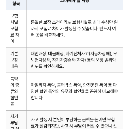
고려해야 할 사항
항목
보험
사별
동일한 보장 조건이라도 보험사별로 최대 수십만 원
보험
까지 보험료 차이가 발생할 수 있습니다. 반드시 여
료 차
러 곳을 비교하세요.
이
기본
대인배상, 대물배상, 자기신체사고(자동차상해), 무
보장
보험차상해, 자기차량손해(자차) 등의 보장 범위와
내용
한도를 확인하세요.
특약
의 종
마일리지 특약, 블랙박스 특약, 안전운전 특약 등 다
류와
양한 할인 특약의 유무와 할인율을 꼼꼼히 비교해야
할인
합니다.
율
자기
사고 발생 시 본인이 부담하는 금액을 높이면 보험
부담
료가 절감되지만, 사고 시 부담이 커질 수 있으니 신