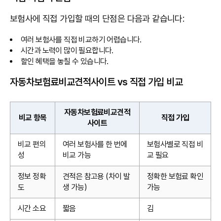
보험사에 직접 가입할 때의 단점은 다음과 같습니다:
여러 보험사를 직접 비교하기 어렵습니다.
시간과 노력이 많이 필요합니다.
할인 혜택을 놓칠 수 있습니다.
자동차보험료비교견적사이트 vs 직접 가입 비교
자동차보험료비교견적
비교 항목
직접 가입
사이트
비교 편의
여러 보험사를 한 번에
보험사별로 직접 비
성
비교 가능
교 필요
정보 정확
견적은 참고용 (차이 발
정확한 보험료 확인
도
생 가능)
가능
시간 소요
짧음
김