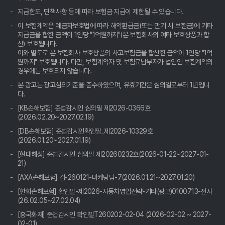
지급한도, 면책사항 등에 따라 보험금 지급이 제한될 수 있습니다.
나만 몰랐던 자동차보험료, 비교견적사이트 활용해 진짜 '내' 보험료
찾기!
이 보험계약은 예금자보호법에 따라 해약환급금(또는 만기 시 보험금)에 기타
지급금을 합한 금액이 1인당 "1억원까지"(본 보험회사의 여타 보호상품과 합
산) 보호됩니다.
자동차보험료 아끼는 꿀팁🍯: 비교견적 사이트, 숨겨진 보물찾기💎
이와 별도로 본 보험회사 보호상품의 사고보험금을 합산한 금액이 1인당 "1억
원까지" 보호됩니다. 다만, 보험계약자 및 보험료납부자가 법인인 보험계약의
자동차보험료 아끼는 꿀팁! 비교견적 사이트 활용법, 10년 차 베테
경우에는 보호되지 않습니다.
랑의 숨겨둔 노하우 공개
본 광고는 광고심의기준을 준수하였으며, 유효기간은 심의일로부터 1년입니
다.
자동차보험료 비교견적, 10년 노하우로 숨은 꿀팁 대방출! 나만 몰
랐던 진짜 보험료 확인법
[KB손해보험] 준법감시인 심의필 제2026-0366호
(2026.02.20~2027.02.19)
자동차보험료 아끼는 꿀팁! 비교견적사이트, 나만 몰랐네?
[DB손해보험] 준법감시인확인필_제2026-10329호
(2026.01.20~2027.01.19)
혹시 '자동차보험료 아끼는 꿀팁, 비교견적 사이트 활용법' 어떠세
[현대해상] 준법감시인 심의필 제20260232호(2026-01-22~2027-01-
요?
21)
[AXA손해보험] 검-260121-마케팅팀-7(2026.01.21~2027.01.20)
자동차보험료 아끼는 꿀팁: 비교견적사이트 200% 활용법
[한화손해보험] 확인필-제2026-자동차영업전략-기타(광고)0100713-전사
(26.02.05~27.02.04)
자동차보험료 아끼는 꿀팁: 비교견적 사이트 활용, 숨은 혜택 찾고
[흥국화재] 준법감시인 확인필T260202-02-04 (2026-02-02 ~ 2027-
'0'원 보험 만드는 비법 공개!
02-01)