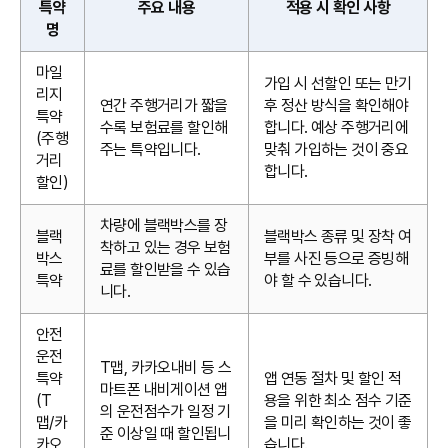
특약
주요 내용
적용 시 확인 사항
명
마일
가입 시 선할인 또는 만기
리지
연간 주행거리가 짧을
후 정산 방식을 확인해야
특약
수록 보험료를 할인해
합니다. 예상 주행거리에
(주행
주는 특약입니다.
맞춰 가입하는 것이 중요
거리
합니다.
할인)
차량에 블랙박스를 장
블랙
블랙박스 종류 및 장착 여
착하고 있는 경우 보험
박스
부를 사진 등으로 증빙해
료를 할인받을 수 있습
특약
야 할 수 있습니다.
니다.
안전
운전
T맵, 카카오내비 등 스
특약
앱 연동 절차 및 할인 적
마트폰 내비게이션 앱
(T
용을 위한 최소 점수 기준
의 운전점수가 일정 기
맵/카
을 미리 확인하는 것이 좋
준 이상일 때 할인됩니
카오
습니다.