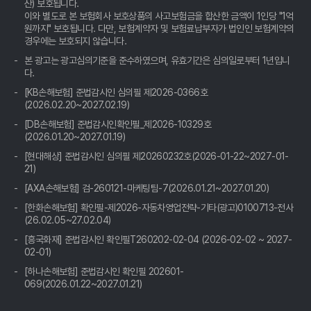
산) 보호됩니다.
자동차보험료 아끼는 꿀팁🍯: 비교견적 사이트, 숨겨진 보물찾기💎
이와 별도로 본 보험회사 보호상품의 사고보험금을 합산한 금액이 1인당 "1억
원까지" 보호됩니다. 다만, 보험계약자 및 보험료납부자가 법인인 보험계약의
자동차보험료 아끼는 꿀팁! 비교견적 사이트 활용법, 10년 차 베테
경우에는 보호되지 않습니다.
랑의 숨겨둔 노하우 공개
본 광고는 광고심의기준을 준수하였으며, 유효기간은 심의일로부터 1년입니
다.
자동차보험료 비교견적, 10년 노하우로 숨은 꿀팁 대방출! 나만 몰
랐던 진짜 보험료 확인법
[KB손해보험] 준법감시인 심의필 제2026-0366호
(2026.02.20~2027.02.19)
자동차보험료 아끼는 꿀팁! 비교견적사이트, 나만 몰랐네?
[DB손해보험] 준법감시인확인필_제2026-10329호
(2026.01.20~2027.01.19)
혹시 '자동차보험료 아끼는 꿀팁, 비교견적 사이트 활용법' 어떠세
[현대해상] 준법감시인 심의필 제20260232호(2026-01-22~2027-01-
요?
21)
[AXA손해보험] 검-260121-마케팅팀-7(2026.01.21~2027.01.20)
자동차보험료 아끼는 꿀팁: 비교견적사이트 200% 활용법
[한화손해보험] 확인필-제2026-자동차영업전략-기타(광고)0100713-전사
(26.02.05~27.02.04)
자동차보험료 아끼는 꿀팁: 비교견적 사이트 활용, 숨은 혜택 찾고
[흥국화재] 준법감시인 확인필T260202-02-04 (2026-02-02 ~ 2027-
'0'원 보험 만드는 비법 공개!
02-01)
운전자 필수 앱?! 자동차보험료 비교견적, 안 쓰면 손해인 이유
[하나손해보험] 준법감시인 확인필 202601-
069(2026.01.22~2027.01.21)
복잡한 자동차 보험, 이제 그만! 쉽고 빠른 비교견적 사이트 활용법