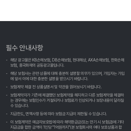
내 차 보험료 아끼는 법: 자동차보험료비교견적사이트 숨겨진 꿀팁
대방출!
내 차 보험료, 비교 견적 '신의 한 수'로 잡고 숨은 혜택까지 챙기세요!
자동차보험료 아끼는 현명한 방법, 비교견적사이트 활용법 A to Z
필수 안내사항
내 차 보험료, 1초 만에 나만의 맞춤 견적 확인! 똑똑하게 비교하고
득템하는 비법
해당 광고물은 KB손해보험, DB손해보험, 현대해상, AXA손해보험, 한화손해
보험, 흥국화재의 공동광고물입니다.
자동차보험료 아끼는 꿀팁, 비교견적사이트 숨겨진 활용법 공개!
해당 보험사는 관련 상품에 대해 충분히 설명할 의무가 있으며, 가입자는 가입
에 앞서 이에 대한 충분한 설명을 받으시기 바랍니다.
자동차보험료 아끼는 꿀팁! 비교견적 숨은 보석 찾기💎
보험계약 체결 전 상품설명서 및 약관을 읽어보시기 바랍니다.
보험계약자가 기존에 체결했던 보험계약을 해지하고 다른 보험계약을 체결하
자동차보험료 비교견적? 발품 팔지 말고, 클릭 몇 번으로 끝내는 꿀
는 경우에는 보험인수가 거절되거나 보험료가 인상되거나 보장내용이 달라질
팁!
수 있습니다.
지급한도, 면책사항 등에 따라 보험금 지급이 제한될 수 있습니다.
나만 몰랐던 자동차보험료, 비교견적사이트 활용해 진짜 '내' 보험료
찾기!
이 보험계약은 예금자보호법에 따라 해약환급금(또는 만기 시 보험금)에 기타
지급금을 합한 금액이 1인당 "1억원까지"(본 보험회사의 여타 보호상품과 합