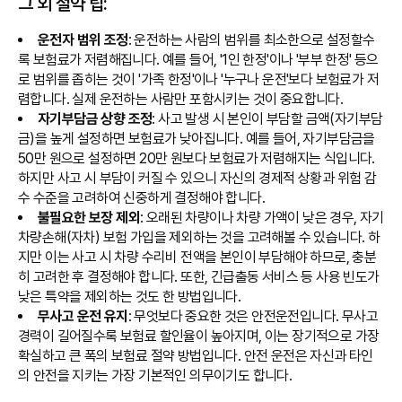
그 외 절약 팁:
운전자 범위 조정
: 운전하는 사람의 범위를 최소한으로 설정할수
록 보험료가 저렴해집니다. 예를 들어, '1인 한정'이나 '부부 한정' 등으
로 범위를 좁히는 것이 '가족 한정'이나 '누구나 운전'보다 보험료가 저
렴합니다. 실제 운전하는 사람만 포함시키는 것이 중요합니다.
자기부담금 상향 조정
: 사고 발생 시 본인이 부담할 금액(자기부담
금)을 높게 설정하면 보험료가 낮아집니다. 예를 들어, 자기부담금을
50만 원으로 설정하면 20만 원보다 보험료가 저렴해지는 식입니다.
하지만 사고 시 부담이 커질 수 있으니 자신의 경제적 상황과 위험 감
수 수준을 고려하여 신중하게 결정해야 합니다.
불필요한 보장 제외
: 오래된 차량이나 차량 가액이 낮은 경우, 자기
차량손해(자차) 보험 가입을 제외하는 것을 고려해볼 수 있습니다. 하
지만 이는 사고 시 차량 수리비 전액을 본인이 부담해야 하므로, 충분
히 고려한 후 결정해야 합니다. 또한, 긴급출동 서비스 등 사용 빈도가
낮은 특약을 제외하는 것도 한 방법입니다.
무사고 운전 유지
: 무엇보다 중요한 것은 안전운전입니다. 무사고
경력이 길어질수록 보험료 할인율이 높아지며, 이는 장기적으로 가장
확실하고 큰 폭의 보험료 절약 방법입니다. 안전 운전은 자신과 타인
의 안전을 지키는 가장 기본적인 의무이기도 합니다.