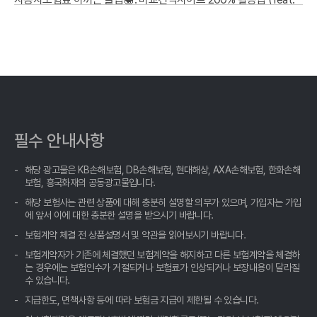
10년차 운전자의 솔직 후기)
내 차 보험료 아끼는 법: 자동차보험료비교견적사이트 숨겨진 꿀팁
대방출!
내 차 보험료, 비교 견적 '신의 한 수'로 잡고 숨은 혜택까지 챙기세요!
자동차보험료 아끼는 현명한 방법, 비교견적사이트 활용법 A to Z
필수 안내사항
내 차 보험료, 1초 만에 나만의 맞춤 견적 확인! 똑똑하게 비교하고
득템하는 비법
해당 광고물은 KB손해보험, DB손해보험, 현대해상, AXA손해보험, 한화손해
보험, 흥국화재의 공동광고물입니다.
자동차보험료 아끼는 꿀팁, 비교견적사이트 숨겨진 활용법 공개!
해당 보험사는 관련 상품에 대해 충분히 설명할 의무가 있으며, 가입자는 가입
에 앞서 이에 대한 충분한 설명을 받으시기 바랍니다.
자동차보험료 아끼는 꿀팁! 비교견적 숨은 보석 찾기💎
보험계약 체결 전 상품설명서 및 약관을 읽어보시기 바랍니다.
보험계약자가 기존에 체결했던 보험계약을 해지하고 다른 보험계약을 체결하
자동차보험료 비교견적? 발품 팔지 말고, 클릭 몇 번으로 끝내는 꿀
는 경우에는 보험인수가 거절되거나 보험료가 인상되거나 보장내용이 달라질
팁!
수 있습니다.
지급한도, 면책사항 등에 따라 보험금 지급이 제한될 수 있습니다.
나만 몰랐던 자동차보험료, 비교견적사이트 활용해 진짜 '내' 보험료
찾기!