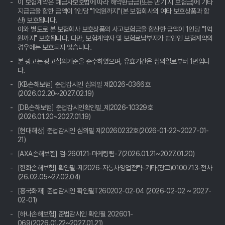
이 보험계약은 예금자보호법에 따라 해약환급금(또는 만기 시 보험금)에 기타
지급금을 합한 금액이 1인당 "1억원까지"(본 보험회사의 여타 보호상품과 합
산) 보호됩니다.
자동차보험료 아끼는 꿀팁🍯: 비교견적 사이트, 숨겨진 보물찾기💎
이와 별도로 본 보험회사 보호상품의 사고보험금을 합산한 금액이 1인당 "1억
원까지" 보호됩니다. 다만, 보험계약자 및 보험료납부자가 법인인 보험계약의
자동차보험료 아끼는 꿀팁! 비교견적 사이트 활용법, 10년 차 베테
경우에는 보호되지 않습니다.
랑의 숨겨둔 노하우 공개
본 광고는 광고심의기준을 준수하였으며, 유효기간은 심의일로부터 1년입니
다.
자동차보험료 비교견적, 10년 노하우로 숨은 꿀팁 대방출! 나만 몰
랐던 진짜 보험료 확인법
[KB손해보험] 준법감시인 심의필 제2026-0366호
(2026.02.20~2027.02.19)
자동차보험료 아끼는 꿀팁! 비교견적사이트, 나만 몰랐네?
[DB손해보험] 준법감시인확인필_제2026-10329호
(2026.01.20~2027.01.19)
혹시 '자동차보험료 아끼는 꿀팁, 비교견적 사이트 활용법' 어떠세
[현대해상] 준법감시인 심의필 제20260232호(2026-01-22~2027-01-
요?
21)
[AXA손해보험] 검-260121-마케팅팀-7(2026.01.21~2027.01.20)
자동차보험료 아끼는 꿀팁: 비교견적사이트 200% 활용법
[한화손해보험] 확인필-제2026-자동차영업전략-기타(광고)0100713-전사
(26.02.05~27.02.04)
자동차보험료 아끼는 꿀팁: 비교견적 사이트 활용, 숨은 혜택 찾고
[흥국화재] 준법감시인 확인필T260202-02-04 (2026-02-02 ~ 2027-
'0'원 보험 만드는 비법 공개!
02-01)
운전자 필수 앱?! 자동차보험료 비교견적, 안 쓰면 손해인 이유
[하나손해보험] 준법감시인 확인필 202601-
069(2026.01.22~2027.01.21)