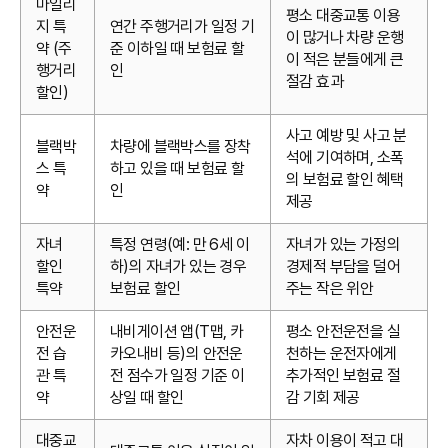
마일리
평소 대중교통 이용
지 특
연간 주행거리가 일정 기
이 많거나 차량 운행
약 (주
준 이하일 때 보험료 할
이 적은 분들에게 큰
행거리
인
절감 효과
할인)
사고 예방 및 사고 분
블랙박
차량에 블랙박스를 장착
석에 기여하며, 소폭
스 특
하고 있을 때 보험료 할
의 보험료 할인 혜택
약
인
제공
자녀
특정 연령(예: 만 6세 이
자녀가 있는 가정의
할인
하)의 자녀가 있는 경우
경제적 부담을 덜어
특약
보험료 할인
주는 작은 위안
안전운
내비게이션 앱(T맵, 카
평소 안전운전을 실
전 습
카오내비 등)의 안전운
천하는 운전자에게
관 특
전 점수가 일정 기준 이
추가적인 보험료 절
약
상일 때 할인
감 기회 제공
대중교
자차 이용이 적고 대