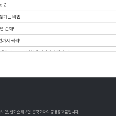
o Z
 챙기는 비법
면 손해!
인까지 싹싹!
 (feat. 10년차 운전자의 솔직 후기)
숨겨진 꿀팁 대방출!
까지 챙기세요!
A to Z
하게 비교하고 득템하는 비법
법 공개!
손해보험, 한화손해보험, 흥국화재의 공동광고물입니다.