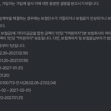
, 가입자는 가입에 앞서 이에 대한 충분한 설명을 받으시기 바랍니다.
.
험계약을 체결하는 경우에는 보험인수가 거절되거나 보험료가 인상되거나 보
 끝내는 꿀팁!
니다.
내' 보험료 찾기!
보험금)에 기타지급금을 합한 금액이 1인당 "1억원까지"(본 보험회사의 여타
이 1인당 "1억원까지" 보호됩니다. 다만, 보험계약자 및 보험료납부자가 
 보물찾기💎
부터 1년입니다.
0년 차 베테랑의 숨겨둔 노하우 공개
0~2027.02.19)
0~2027.01.19)
출! 나만 몰랐던 진짜 보험료 확인법
2027-01-21)
1.20)
네?
13-전사(26.02.05~27.02.04)
' 어떠세요?
2 ~ 2027-02-01)
2027.01.21)
용법
택 찾고 '0'원 보험 만드는 비법 공개!