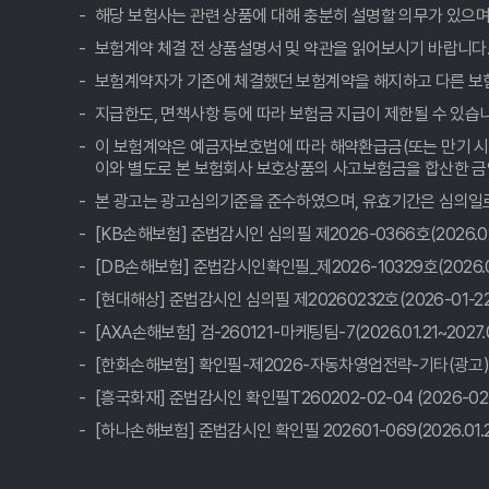
해당 보험사는 관련 상품에 대해 충분히 설명할 의무가 있으며
자동차보험료 아끼는 꿀팁! 비교견적 숨은 보석 찾기💎
보험계약 체결 전 상품설명서 및 약관을 읽어보시기 바랍니다
보험계약자가 기존에 체결했던 보험계약을 해지하고 다른 보
자동차보험료 비교견적? 발품 팔지 말고, 클릭 몇 번으로
지급한도, 면책사항 등에 따라 보험금 지급이 제한될 수 있습
나만 몰랐던 자동차보험료, 비교견적사이트 활용해 진짜 '
이 보험계약은 예금자보호법에 따라 해약환급금(또는 만기 시 
이와 별도로 본 보험회사 보호상품의 사고보험금을 합산한 금액
자동차보험료 아끼는 꿀팁🍯: 비교견적 사이트, 숨겨진
본 광고는 광고심의기준을 준수하였으며, 유효기간은 심의일로
자동차보험료 아끼는 꿀팁! 비교견적 사이트 활용법, 1
[KB손해보험] 준법감시인 심의필 제2026-0366호(2026.02.2
[DB손해보험] 준법감시인확인필_제2026-10329호(2026.01.2
자동차보험료 비교견적, 10년 노하우로 숨은 꿀팁 대방
[현대해상] 준법감시인 심의필 제20260232호(2026-01-22~
[AXA손해보험] 검-260121-마케팅팀-7(2026.01.21~2027.0
자동차보험료 아끼는 꿀팁! 비교견적사이트, 나만 몰랐
[한화손해보험] 확인필-제2026-자동차영업전략-기타(광고)01007
혹시 '자동차보험료 아끼는 꿀팁, 비교견적 사이트 활용법
[흥국화재] 준법감시인 확인필T260202-02-04 (2026-02-0
[하나손해보험] 준법감시인 확인필 202601-069(2026.01.22~
자동차보험료 아끼는 꿀팁: 비교견적사이트 200% 활
자동차보험료 아끼는 꿀팁: 비교견적 사이트 활용, 숨은 혜