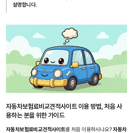
설명합니다.
자동차보험료비교견적사이트 이용 방법, 처음 사
용하는 분을 위한 가이드
자동차보험료비교견적사이트
를 처음 이용하시나요?
자동차