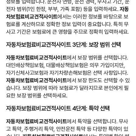
정보를 입력합니다. 운전자 연령, 운전 경력, 무사고 기간, 운
전자 범위(1인 한정, 부부, 가족 포함) 등을 입력하세요.
자동
차보험료비교견적사이트
에서는 이러한 정보를 바탕으로 보
험료를 계산하므로 정확한 정보 입력이 중요합니다. 특히 무
사고 기간은 보험료에 큰 영향을 주므로 정확히 입력하세요.
자동차보험료비교견적사이트 3단계: 보장 범위 선택
자동차보험료비교견적사이트
에서 보장 범위를 선택합니다.
대인배상책임보험, 대물배상책임보험은 의무 가입이지만,
자기신체사고보험과 자기차량손해보험은 선택 사항입니다.
자동차보험료비교견적사이트
에서 보장 한도도 선택할 수 있
습니다. 보장 범위에 따라 보험료가 달라지므로 본인에게 필
요한 보장 범위를 선택하세요.
자동차보험료비교견적사이트 4단계: 특약 선택
자동차보험료비교견적사이트
에서 특약을 선택합니다. 무사
고 특약, 주행거리 특약, 안전운전 특약 등 다양한 특약이 있