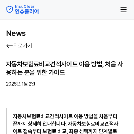
News
뒤로가기
자동차보험료비교견적사이트 이용 방법, 처음 사
용하는 분을 위한 가이드
2026년 1월 2일
자동차보험료비교견적사이트 이용 방법을 처음부터
끝까지 상세히 안내합니다. 자동차보험료비교견적사
이트 접속부터 보험료 비교, 최종 선택까지 단계별로